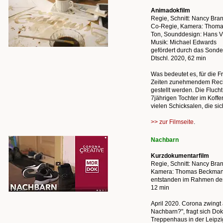
Animadokfilm
Regie, Schnitt: Nancy Bran
Co-Regie, Kamera: Thom
Ton, Sounddesign: Hans V
Musik: Michael Edwards
gefördert durch das Sond
Dtschl. 2020, 62 min
Was bedeutet es, für die F
Zeiten zunehmendem Recht
gestellt werden. Die Fluch
7jährigen Tochter im Koffe
vielen Schicksalen, die si
>> zur Filmseite
.
Nachbarn
Kurzdokumentarfilm
Regie, Schnitt: Nancy Bran
Kamera: Thomas Beckma
entstanden im Rahmen de
12 min
April 2020. Corona zwingt
Nachbarn?", fragt sich Do
Treppenhaus in der Leipzig