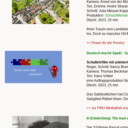
Kamera: Arved von der Mü
Ton, Drohne: Andre Strau
Schnitt: Julia Meusel-Kapp
Produktion:
Schulz/Wende
Dtschl. 2023, 25 min
Ihren Traum vom Landleben 
los. Doch so mancher Ort fi
>> Power für die Provinz
Deutsch macht Spaß! - Sa
Schullehrfilm mit animie
Regie, Schnitt: Nancy Bran
Kamera: Thomas Beckma
Ton: Hans Völkel
eine Auftragsproduktion f
Dtschl. 2023, 25 min
Das Satzteufelchen hat Cl
Satzglied-Rätsel lösen. D
>> zur FWU-Mediathek (nu
In Entwicklung: The man w
Der 32jährige Pascal scha